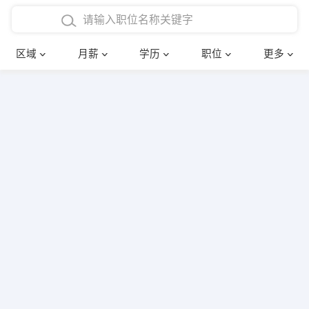
4000-5000元
本科
行政后勤
建筑装潢
确定
区域
月薪
学历
职位
更多
5000-8000元
硕士
销售岗位
教师
8000-12000元
博士
文员
护士
12000-20000元
财务会计
传单派发
其他
超市零售
促销导购
网络IT
保健按摩
快递员
前台接待
收银员
技术员/工程师
水电/机修
部门经理